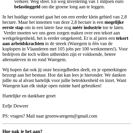
verkeer. Weg sfeer. En weg investering van 1 miljoen euro
belastinggeld
om die groene long aan te leggen.
In het huidige voorstel gaat het om een eerder klein gebied van 2,8
hectare. Maar het innemen van deze 2,8 hectare is een
mogelijke
eerste stap
om in een latere fase nog
méér industrie
toe te laten.
Verder moeten we ons geen zorgen maken over een tekort aan
werkgelegenheid, het is eerder omgekeerd. Er is al jaren een
tekort
aan arbeidskrachten
in de streek (Waregem is één van de
koplopers in Vlaanderen met 105 jobs per 100 werknemers!). Voor
bedrijven die toch willen uitbreiden zijn er voldoende, betere
alternatieven in en rond Waregem.
Wij hopen dat ook jij onze bezorgdheden deelt, en je opmerkingen
bezorgt aan het bestuur. Hoe dat kan lees je hieronder. We danken
jullie nu al alvast hartelijk voor jullie betrokkenheid en inzet. Want
Waregem kan elk stukje open ruimte hard gebruiken!
Hartelijke en dankbare groet
Eefje Deweer
PS: vragen? Mail naar
groenwaregem@gmail.com
Hoe pak je het aan?