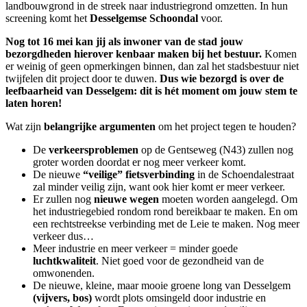
landbouwgrond in de streek naar industriegrond omzetten. In hun
screening komt het
Desselgemse Schoondal
voor.
Nog tot 16 mei kan jij als inwoner van de stad jouw
bezorgdheden hierover kenbaar maken bij het bestuur.
Komen
er weinig of geen opmerkingen binnen, dan zal het stadsbestuur niet
twijfelen dit project door te duwen.
Dus wie bezorgd is over de
leefbaarheid van Desselgem: dit is hét moment om jouw stem te
laten horen!
Wat zijn
belangrijke argumenten
om het project tegen te houden?
De
verkeersproblemen
op de Gentseweg (N43) zullen nog
groter worden doordat er nog meer verkeer komt.
De nieuwe
“veilige” fietsverbinding
in de Schoendalestraat
zal minder veilig zijn, want ook hier komt er meer verkeer.
Er zullen nog
nieuwe wegen
moeten worden aangelegd. Om
het industriegebied rondom rond bereikbaar te maken. En om
een rechtstreekse verbinding met de Leie te maken. Nog meer
verkeer dus…
Meer industrie en meer verkeer = minder goede
luchtkwaliteit
. Niet goed voor de gezondheid van de
omwonenden.
De nieuwe, kleine, maar mooie groene long van Desselgem
(vijvers, bos)
wordt plots omsingeld door industrie en