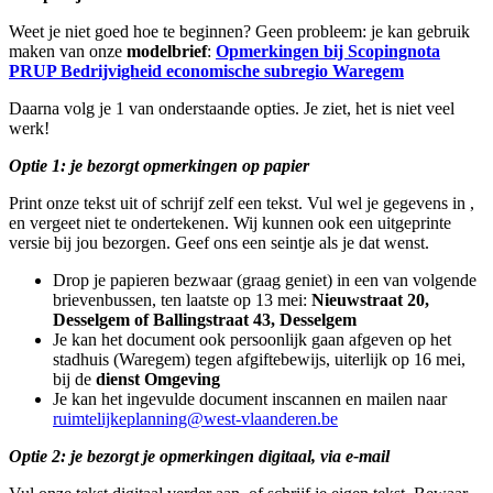
Weet je niet goed hoe te beginnen? Geen probleem: je kan gebruik
maken van onze
modelbrief
:
Opmerkingen bij Scopingnota
PRUP Bedrijvigheid economische subregio Waregem
Daarna volg je 1 van onderstaande opties. Je ziet, het is niet veel
werk!
Optie 1: je
bezorgt opmerkingen op papier
Print onze tekst uit of schrijf zelf een tekst. Vul wel je gegevens in ,
en vergeet niet te ondertekenen. Wij kunnen ook een uitgeprinte
versie bij jou bezorgen. Geef ons een seintje als je dat wenst.
Drop je papieren bezwaar (graag geniet) in een van volgende
brievenbussen, ten laatste op 13 mei:
Nieuwstraat 20,
Desselgem of Ballingstraat 43, Desselgem
Je kan het document ook persoonlijk gaan afgeven op het
stadhuis (Waregem) tegen afgiftebewijs, uiterlijk op 16 mei,
bij de
dienst Omgeving
Je kan het ingevulde document inscannen en mailen naar
ruimtelijkeplanning@west-vlaanderen.be
Optie 2: je bezorgt je opmerkingen digitaal, via e-mail