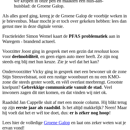
we kropen in onze pen en maakten een huis-aan-
huisblad: de Groene Galop.
Als alles goed ging, kreeg je de Groene Galop de voorbije weken in
je brievenbus. Maar mocht je er toch over gekeken hebben: lees dan
gerust mee in deze digitale versie.
Fractieleider Simon Wemel kaart de
PFAS problematiek
aan in
Waregem - brandend actueel.
Voorzitter Joost ging in gesprek met een gezin dat resoluut koos
voor
deelmobiliteit
, en geen eigen auto meer heeft. Ze zijn nog
steeds erg blij met hun keuze. Zie je wel dat het kan?
Ondervoorzitter Vicky ging in gesprek met een bewoner uit de zone
Stijn Streuvelstraat, ooit een rustige woonbuurt en nu een KMO-
zone die steeds groter wordt, en véél overlast meebrengt. Grootste
knelpunt?
Gebrekkige communicatie vanuit de stad
. Veel
inwoners zagen dit niet komen, en dat vinden wij niet ok.
Raadslid Jan Cappelle sluit af met een mooie column. Hij blikt terug
op zijn
eerste jaar als raadslid
. Is het altijd makkelijk? Neen! Maar
hij voelt dat het er wél toe doet, dus:
er is zéker nog hoop
!
Lees hier de volledige
Groene Galop
en laat ons zeker weten wat je
ervan vond!