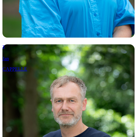
3
Jan
CAPPELLE