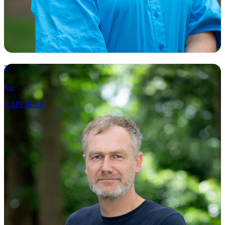
3
Jan
CAPPELLE