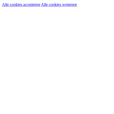
Alle cookies accepteren
Alle cookies weigeren
Noodzakelijke cookies:
Functionele en analytische cookies:
Marketingcookies: